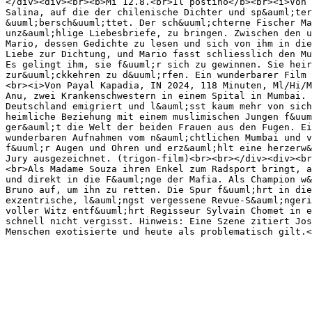
</div><div><br><b>Mi 12.8.<br>Il postino</b><br><i>Von 
Salina, auf die der chilenische Dichter und sp&auml;ter
&uuml;bersch&uuml;ttet. Der sch&uuml;chterne Fischer Ma
unz&auml;hlige Liebesbriefe, zu bringen. Zwischen den u
Mario, dessen Gedichte zu lesen und sich von ihm in die
Liebe zur Dichtung, und Mario fasst schliesslich den Mu
Es gelingt ihm, sie f&uuml;r sich zu gewinnen. Sie heir
zur&uuml;ckkehren zu d&uuml;rfen. Ein wunderbarer Film 
<br><i>Von Payal Kapadia, IN 2024, 118 Minuten, Ml/Hi/M
Anu, zwei Krankenschwestern in einem Spital in Mumbai. 
Deutschland emigriert und l&auml;sst kaum mehr von sich
heimliche Beziehung mit einem muslimischen Jungen f&uum
ger&auml;t die Welt der beiden Frauen aus den Fugen. Ei
wunderbaren Aufnahmen vom n&auml;chtlichen Mumbai und v
f&uuml;r Augen und Ohren und erz&auml;hlt eine herzerw&
Jury ausgezeichnet. (trigon-film)<br><br></div><div><br
<br>Als Madame Souza ihren Enkel zum Radsport bringt, a
und direkt in die F&auml;nge der Mafia. Als Champion w&
Bruno auf, um ihn zu retten. Die Spur f&uuml;hrt in die
exzentrische, l&auml;ngst vergessene Revue-S&auml;ngeri
voller Witz entf&uuml;hrt Regisseur Sylvain Chomet in e
schnell nicht vergisst. Hinweis: Eine Szene zitiert Jos
Menschen exotisierte und heute als problematisch gilt.<