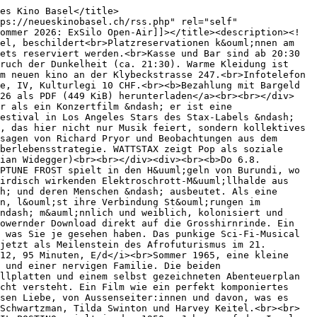
es Kino Basel</title>
ps://neueskinobasel.ch/rss.php" rel="self" 
ommer 2026: ExSilo Open-Air]]></title><description><!
el, beschildert<br>Platzreservationen k&ouml;nnen am 
ets reserviert werden.<br>Kasse und Bar sind ab 20:30 
ruch der Dunkelheit (ca. 21:30). Warme Kleidung ist 
m neuen kino an der Klybeckstrasse 247.<br>Infotelefon 
e, IV, Kulturlegi 10 CHF.<br><b>Bezahlung mit Bargeld 
026 als PDF (449 KiB) herunterladen</a><br><br></div>
r als ein Konzertfilm &ndash; er ist eine 
estival in Los Angeles Stars des Stax-Labels &ndash; 
, das hier nicht nur Musik feiert, sondern kollektives 
sagen von Richard Pryor und Beobachtungen aus dem 
berlebensstrategie. WATTSTAX zeigt Pop als soziale 
rian Widegger)<br><br></div><div><br><b>Do 6.8.
PTUNE FROST spielt in den H&uuml;geln von Burundi, wo 
irdisch wirkenden Elektroschrott-M&uuml;llhalde aus 
h; und deren Menschen &ndash; ausbeutet. Als eine 
n, l&ouml;st ihre Verbindung St&ouml;rungen im 
ndash; m&auml;nnlich und weiblich, kolonisiert und 
owernder Download direkt auf die Grosshirnrinde. Ein 
 was Sie je gesehen haben. Das punkige Sci-Fi-Musical 
jetzt als Meilenstein des Afrofuturismus im 21. 
12, 95 Minuten, E/d</i><br>Sommer 1965, eine kleine 
 und einer nervigen Familie. Die beiden 
llplatten und einem selbst gezeichneten Abenteuerplan 
cht versteht. Ein Film wie ein perfekt komponiertes 
sen Liebe, von Aussenseiter:innen und davon, was es 
Schwartzman, Tilda Swinton und Harvey Keitel.<br><br>