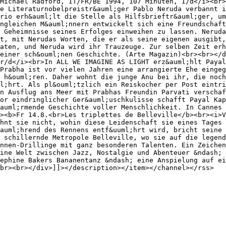
Michael Radford, IT/FR/BE 1994, 107 Minuten, I/d</i><br>
e Literaturnobelpreistr&auml;ger Pablo Neruda verbannt i
rio erh&auml;lt die Stelle als Hilfsbrieftr&auml;ger, um
ngleichen M&auml;nnern entwickelt sich eine Freundschaft
 Geheimnisse seines Erfolges einweihen zu lassen. Neruda
t, mit Nerudas Worten, die er als seine eigenen ausgibt,
aten, und Neruda wird ihr Trauzeuge. Zur selben Zeit erh
einer sch&ouml;nen Geschichte. (Arte Magazin)<br><br></d
r/d</i><br>In ALL WE IMAGINE AS LIGHT erz&auml;hlt Payal
Prabha ist vor vielen Jahren eine arrangierte Ehe eingeg
 h&ouml;ren. Daher wohnt die junge Anu bei ihr, die noch
l;hrt. Als pl&ouml;tzlich ein Reiskocher per Post eintri
n Ausflug ans Meer mit Prabhas Freundin Parvati verschaf
or eindringlicher Ger&auml;uschkulisse schafft Payal Kap
auml;rmende Geschichte voller Menschlichkeit. In Cannes 
><b>Fr 14.8.<br>Les triplettes de Belleville</b><br><i>V
hnt sie nicht, wohin diese Leidenschaft sie eines Tages 
auml;hrend des Rennens entf&uuml;hrt wird, bricht seine 
 schillernde Metropole Belleville, wo sie auf die legend
nnen-Drillinge mit ganz besonderen Talenten. Ein Zeichen
ine Welt zwischen Jazz, Nostalgie und Abenteuer &ndash; 
ephine Bakers Bananentanz &ndash; eine Anspielung auf ei
br><br></div>]]></description></item></channel></rss>