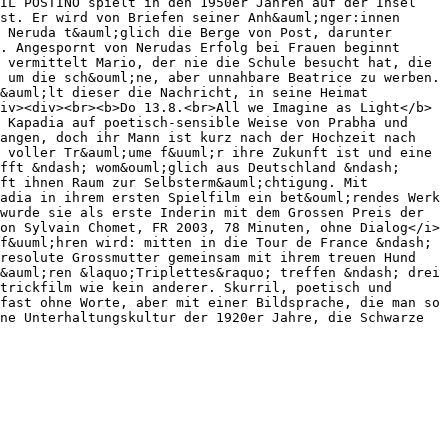
IL POSTINO spielt in den 1950er Jahren auf der Insel 
st. Er wird von Briefen seiner Anh&auml;nger:innen 
 Neruda t&auml;glich die Berge von Post, darunter 
. Angespornt von Nerudas Erfolg bei Frauen beginnt 
 vermittelt Mario, der nie die Schule besucht hat, die 
 um die sch&ouml;ne, aber unnahbare Beatrice zu werben. 
&auml;lt dieser die Nachricht, in seine Heimat 
iv><div><br><b>Do 13.8.<br>All we Imagine as Light</b>
 Kapadia auf poetisch-sensible Weise von Prabha und 
angen, doch ihr Mann ist kurz nach der Hochzeit nach 
 voller Tr&auml;ume f&uuml;r ihre Zukunft ist und eine 
fft &ndash; wom&ouml;glich aus Deutschland &ndash; 
ft ihnen Raum zur Selbsterm&auml;chtigung. Mit 
adia in ihrem ersten Spielfilm ein bet&ouml;rendes Werk 
wurde sie als erste Inderin mit dem Grossen Preis der 
on Sylvain Chomet, FR 2003, 78 Minuten, ohne Dialog</i>
f&uuml;hren wird: mitten in die Tour de France &ndash; 
resolute Grossmutter gemeinsam mit ihrem treuen Hund 
&auml;ren &laquo;Triplettes&raquo; treffen &ndash; drei 
trickfilm wie kein anderer. Skurril, poetisch und 
fast ohne Worte, aber mit einer Bildsprache, die man so 
ne Unterhaltungskultur der 1920er Jahre, die Schwarze 