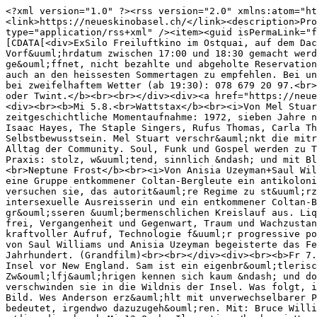
<?xml version="1.0" ?><rss version="2.0" xmlns:atom="ht
<link>https://neueskinobasel.ch/</link><description>Pro
type="application/rss+xml" /><item><guid isPermaLink="f
[CDATA[<div>ExSilo Freiluftkino im Ostquai, auf dem Dac
Vorf&uuml;hrdatum zwischen 17:00 und 18:30 gemacht werd
ge&ouml;ffnet, nicht bezahlte und abgeholte Reservation
auch an den heissesten Sommertagen zu empfehlen. Bei un
bei zweifelhaftem Wetter (ab 19:30): 078 679 20 97.<br>
oder Twint.</b><br><br></div><div><a href="https://neue
<div><br><b>Mi 5.8.<br>Wattstax</b><br><i>Von Mel Stuar
zeitgeschichtliche Momentaufnahme: 1972, sieben Jahre n
Isaac Hayes, The Staple Singers, Rufus Thomas, Carla Th
Selbstbewusstsein. Mel Stuart verschr&auml;nkt die mitr
Alltag der Community. Soul, Funk und Gospel werden zu T
Praxis: stolz, w&uuml;tend, sinnlich &ndash; und mit Bl
<br>Neptune Frost</b><br><i>Von Anisia Uzeyman+Saul Wil
eine Gruppe entkommener Coltan-Bergleute ein antikoloni
versuchen sie, das autorit&auml;re Regime zu st&uuml;rz
intersexuelle Ausreisserin und ein entkommener Coltan-B
gr&ouml;sseren &uuml;bermenschlichen Kreislauf aus. Liq
frei, Vergangenheit und Gegenwart, Traum und Wachzustan
kraftvoller Aufruf, Technologie f&uuml;r progressive po
von Saul Williams und Anisia Uzeyman begeisterte das Fe
Jahrhundert. (Grandfilm)<br><br></div><div><br><b>Fr 7.
Insel vor New England. Sam ist ein eigenbr&ouml;tlerisc
Zw&ouml;lfj&auml;hrigen kennen sich kaum &ndash; und do
verschwinden sie in die Wildnis der Insel. Was folgt, i
Bild. Wes Anderson erz&auml;hlt mit unverwechselbarer P
bedeutet, irgendwo dazuzugeh&ouml;ren. Mit: Bruce Willi