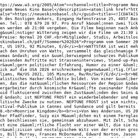
tps://www.w3.org/2005/Atom"><channel><title>Programm Neu
gramm Neues Kino Basel</description><atom:link href="htt
alse">https://neueskinobasel.ch/</guid><title><![CDATA[S
h des Rostigen Ankers, Eingang Hafenstrasse 25, 4057 Bas
en. Tel.: 078 679 20 97. Pro Anruf k&ouml;nnen zwei Tick
en werden ab 21:00 vergeben. Die Filme beginnen nach Anb
g&uuml;nstiger Witterung zeigen wir die Filme um 21:30 i
Preise: Normal 20 CHF.<br>Mitglieder, Studis, Arbeitslos
skinobasel.ch/pdf/?Sommer%202026">Programm vom Sommer 2
t, US 1973, 92 Minuten, E/d</i><br>WATTSTAX ist weit meh
ach den Unruhen von Watts, versammelt das gleichnamige F
omas &ndash; und ein &uuml;berwiegend schwarzes Publikum
eissenden Auftritte mit Strasseninterviews, Stand-up-Pas
r&auml;gern politischer Erfahrung, Humor zu einer &Uuml;
ick auf die USA 2026 erschreckend gegenw&auml;rtig.(Flo
liams, RW/US 2021, 105 Minuten, Rw/Rn/Sw/F/E/d</i><br>NE
alistisches Hacker-Kollektiv bildet. Von einer &uuml;ber
en, das die nat&uuml;rlichen Ressourcen der Region &ndas
ergarbeiter durch kosmische Kr&auml;fte zueinander finde
uid fluktuierend zwischen den Zust&auml;nden des Seins &
d &ndash; ist NEPTUNE FROST ein wiederbelebender und emp
litische Zwecke zu nutzen. NEPTUNE FROST ist wie nichts,
stival-Publikum in Cannes und Sundance und gilt bereits 
8.<br>Moonrise Kingdom</b><br><i>Von Wes Anderson, US 20
her Pfadfinder, Suzy ein M&auml;dchen mit einem Fernglas
ch beschliessen sie, gemeinsam abzuhauen. Mit Zelt, Scha
st eine z&auml;rtliche Flucht vor einer Welt, die sie ni
r&auml;zision und nostalgischem Witz von der ersten gros
s, Bill Murray, Frances McDormand, Edward Norton, Jason 